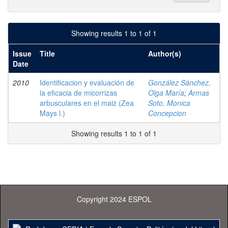
Showing results 1 to 1 of 1
Issue
Title
Author(s)
Date
2010
Identificacion y evaluación de
González Sánchez,
la eficacia de micorrizas
Olga María
;
Armas
arbusculares en el maiz (Zea
Soto, Monica
Mays l.)
Concepcion
Showing results 1 to 1 of 1
Copyright 2024 ESPOL