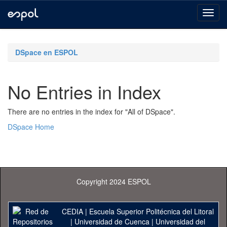
Skip
navigation
DSpace en ESPOL
No Entries in Index
There are no entries in the index for "All of DSpace".
DSpace Home
Copyright 2024 ESPOL
CEDIA
|
Escuela Superior Politécnica del Litoral
|
Universidad de Cuenca
|
Universidad del