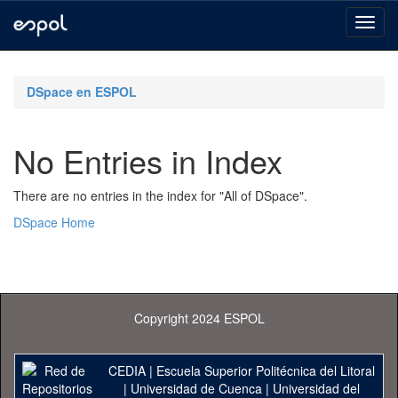
Skip
navigation
DSpace en ESPOL
No Entries in Index
There are no entries in the index for "All of DSpace".
DSpace Home
Copyright 2024 ESPOL
CEDIA
|
Escuela Superior Politécnica del Litoral
|
Universidad de Cuenca
|
Universidad del