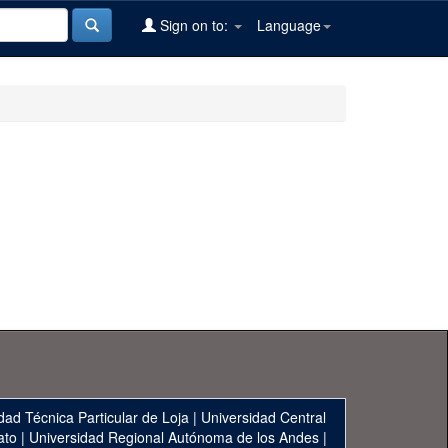
Sign on to:
Language
dad Técnica Particular de Loja
|
Universidad Central
ato
|
Universidad Regional Autónoma de los Andes
|