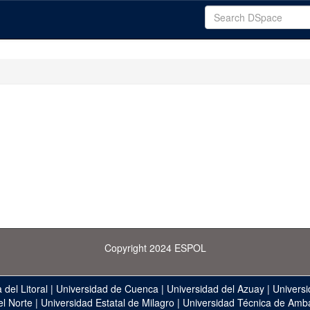
Copyright 2024 ESPOL
 del Litoral
|
Universidad de Cuenca
|
Universidad del Azuay
|
Universi
el Norte
|
Universidad Estatal de Milagro
|
Universidad Técnica de Amb