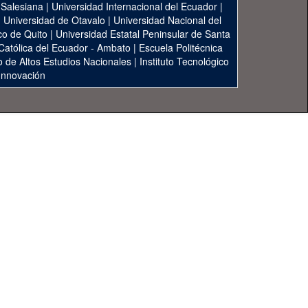
 Salesiana
|
Universidad Internacional del Ecuador
|
|
Universidad de Otavalo
|
Universidad Nacional del
co de Quito
|
Universidad Estatal Peninsular de Santa
 Católica del Ecuador - Ambato
|
Escuela Politécnica
to de Altos Estudios Nacionales
|
Instituto Tecnológico
 Innovación