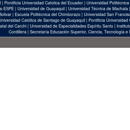
l
|
Pontificia Universidad Catolica del Ecuador
|
Universidad Politécnica
as-ESPE
|
Universidad de Guayaquil
|
Universidad Técnica de Machala
Bolivar
|
Escuela Politécnica del Chimborazo
|
Universidad San Francis
Universidad Católica de Santiago de Guayaquil
|
Pontificia Universidad
atal del Carchi
|
Universidad de Especialidades Espíritu Santo
|
Institu
Cordillera
|
Secretaría Educación Superior, Ciencia, Tecnología e