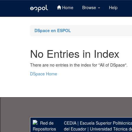
Home
Browse
Help
Skip
navigation
DSpace en ESPOL
No Entries in Index
There are no entries in the index for "All of DSpace".
DSpace Home
CEDIA
|
Escuela Superior Politécnica
del Ecuador
|
Universidad Técnica d