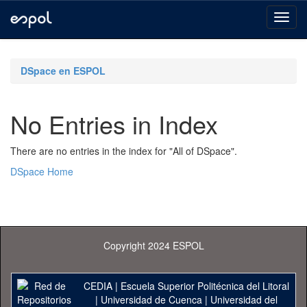
Skip
navigation
DSpace en ESPOL
No Entries in Index
There are no entries in the index for "All of DSpace".
DSpace Home
Copyright 2024 ESPOL
CEDIA
|
Escuela Superior Politécnica del Litoral
|
Universidad de Cuenca
|
Universidad del