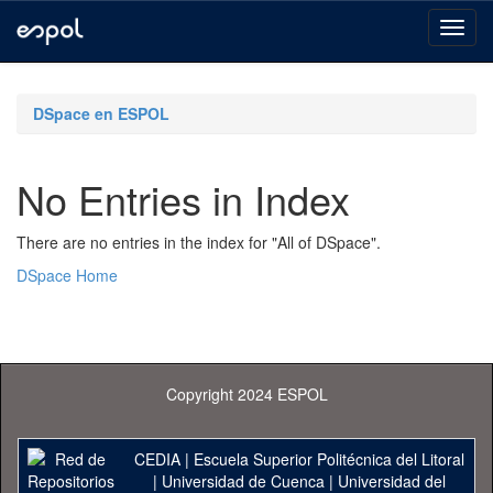
Skip
navigation
DSpace en ESPOL
No Entries in Index
There are no entries in the index for "All of DSpace".
DSpace Home
Copyright 2024 ESPOL
CEDIA
|
Escuela Superior Politécnica del Litoral
|
Universidad de Cuenca
|
Universidad del