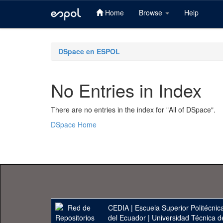
Home
Browse
Help
Skip
navigation
DSpace en ESPOL
No Entries in Index
There are no entries in the index for "All of DSpace".
DSpace Home
CEDIA
|
Escuela Superior Politécnica
del Ecuador
|
Universidad Técnica d