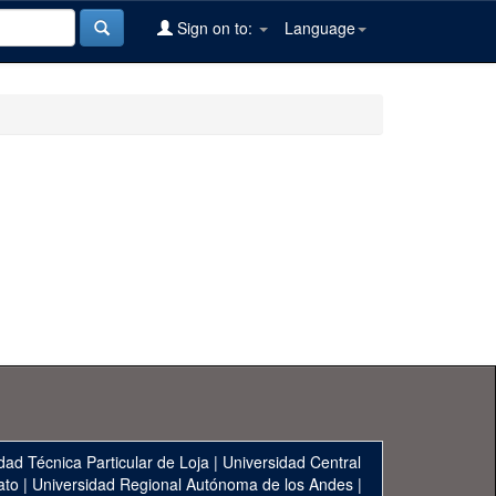
Sign on to:
Language
dad Técnica Particular de Loja
|
Universidad Central
ato
|
Universidad Regional Autónoma de los Andes
|