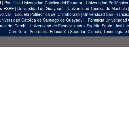
l
|
Pontificia Universidad Catolica del Ecuador
|
Universidad Politécnica
as-ESPE
|
Universidad de Guayaquil
|
Universidad Técnica de Machala
Bolivar
|
Escuela Politécnica del Chimborazo
|
Universidad San Francis
Universidad Católica de Santiago de Guayaquil
|
Pontificia Universidad
atal del Carchi
|
Universidad de Especialidades Espíritu Santo
|
Institu
Cordillera
|
Secretaría Educación Superior, Ciencia, Tecnología e