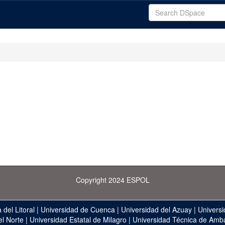
Copyright 2024 ESPOL
 del Litoral
|
Universidad de Cuenca
|
Universidad del Azuay
|
Universi
el Norte
|
Universidad Estatal de Milagro
|
Universidad Técnica de Amb