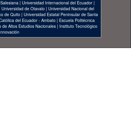
 Salesiana
|
Universidad Internacional del Ecuador
|
|
Universidad de Otavalo
|
Universidad Nacional del
co de Quito
|
Universidad Estatal Peninsular de Santa
 Católica del Ecuador - Ambato
|
Escuela Politécnica
to de Altos Estudios Nacionales
|
Instituto Tecnológico
 Innovación