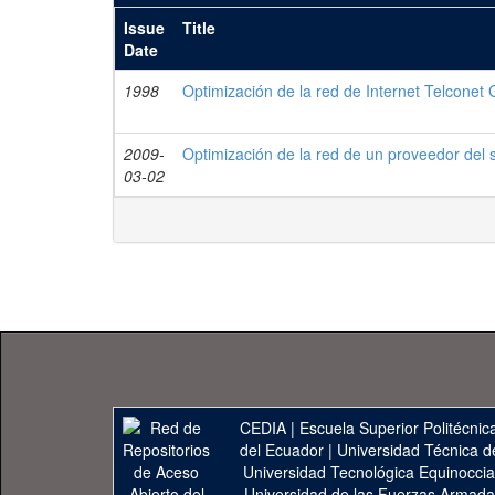
Issue
Title
Date
1998
Optimización de la red de Internet Telconet
2009-
Optimización de la red de un proveedor del s
03-02
CEDIA
|
Escuela Superior Politécnica
del Ecuador
|
Universidad Técnica d
Universidad Tecnológica Equinoccia
Universidad de las Fuerzas Armad