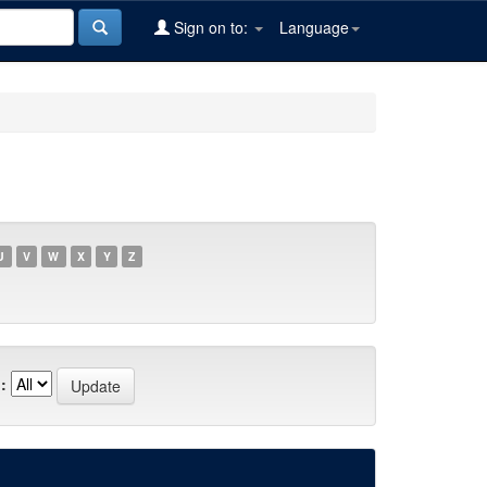
Sign on to:
Language
U
V
W
X
Y
Z
: