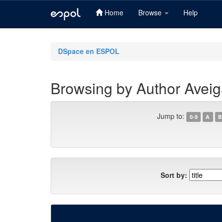
Home
Browse
Help
Skip
navigation
DSpace en ESPOL
Browsing by Author Aveiga
Jump to:
0-9
A
B
Sort by: