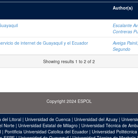
Author(s)
 Guayaquil
Escalante Avi
Contreras P
ervicio de internet de Guayaquil y el Ecuador
Aveiga Painii
Segundo
Showing results 1 to 2 of 2
Copyright 2024 ESPOL
 del Litoral
|
Universidad de Cuenca
|
Universidad del Azuay
|
Universi
el Norte
|
Universidad Estatal de Milagro
|
Universidad Técnica de Amb
l
|
Pontificia Universidad Catolica del Ecuador
|
Universidad Politécnica
as-ESPE
|
Universidad de Guayaquil
|
Universidad Técnica de Machala