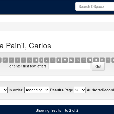
 Painii, Carlos
C
D
E
F
G
H
I
J
K
L
M
N
O
P
Q
R
S
T
or enter first few letters:
In order:
Results/Page
Authors/Record
Showing results 1 to 2 of 2