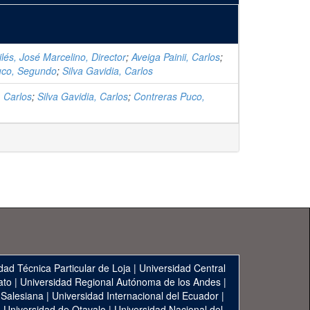
lés, José Marcelino, Director
;
Aveiga Painii, Carlos
;
uco, Segundo
;
Silva Gavidia, Carlos
, Carlos
;
Silva Gavidia, Carlos
;
Contreras Puco,
dad Técnica Particular de Loja
|
Universidad Central
ato
|
Universidad Regional Autónoma de los Andes
|
 Salesiana
|
Universidad Internacional del Ecuador
|
|
Universidad de Otavalo
|
Universidad Nacional del