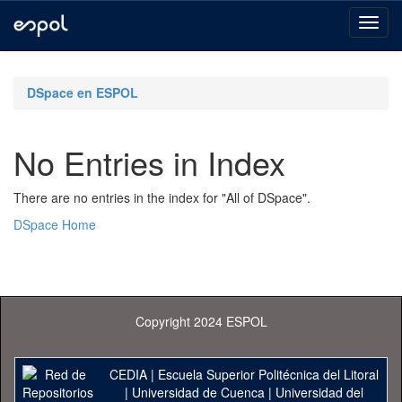
Skip
navigation
DSpace en ESPOL
No Entries in Index
There are no entries in the index for "All of DSpace".
DSpace Home
Copyright 2024 ESPOL
CEDIA
|
Escuela Superior Politécnica del Litoral
|
Universidad de Cuenca
|
Universidad del