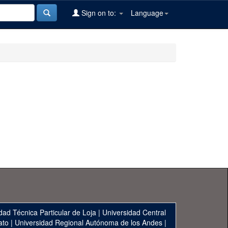
Sign on to:
Language
dad Técnica Particular de Loja
|
Universidad Central
ato
|
Universidad Regional Autónoma de los Andes
|