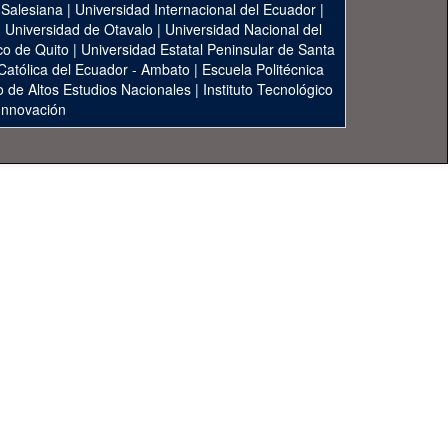
 Salesiana
|
Universidad Internacional del Ecuador
|
|
Universidad de Otavalo
|
Universidad Nacional del
co de Quito
|
Universidad Estatal Peninsular de Santa
 Católica del Ecuador - Ambato
|
Escuela Politécnica
to de Altos Estudios Nacionales
|
Instituto Tecnológico
 Innovación