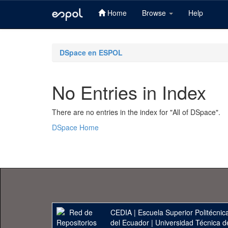
Home
Browse
Help
Skip
navigation
DSpace en ESPOL
No Entries in Index
There are no entries in the index for "All of DSpace".
DSpace Home
CEDIA
|
Escuela Superior Politécnica
del Ecuador
|
Universidad Técnica d