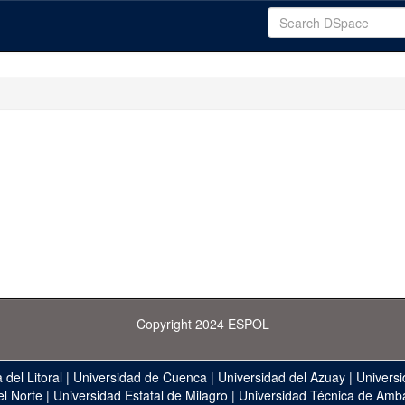
Copyright 2024 ESPOL
 del Litoral
|
Universidad de Cuenca
|
Universidad del Azuay
|
Universi
el Norte
|
Universidad Estatal de Milagro
|
Universidad Técnica de Amb