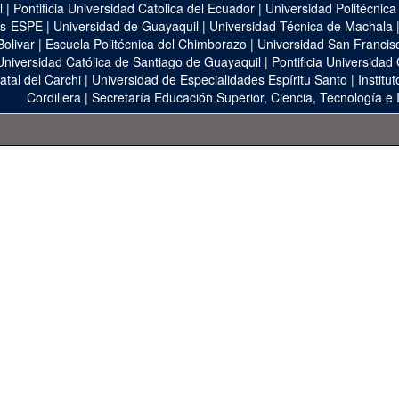
l
|
Pontificia Universidad Catolica del Ecuador
|
Universidad Politécnica
as-ESPE
|
Universidad de Guayaquil
|
Universidad Técnica de Machala
Bolivar
|
Escuela Politécnica del Chimborazo
|
Universidad San Francis
Universidad Católica de Santiago de Guayaquil
|
Pontificia Universidad
atal del Carchi
|
Universidad de Especialidades Espíritu Santo
|
Institu
Cordillera
|
Secretaría Educación Superior, Ciencia, Tecnología e