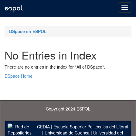
Skip
navigation
DSpace en ESPOL
No Entries in Index
There are no entries in the index for "All of DSpace".
DSpace Home
Copyright 2024 ESPOL
CEDIA
|
Escuela Superior Politécnica del Litoral
|
Universidad de Cuenca
|
Universidad del