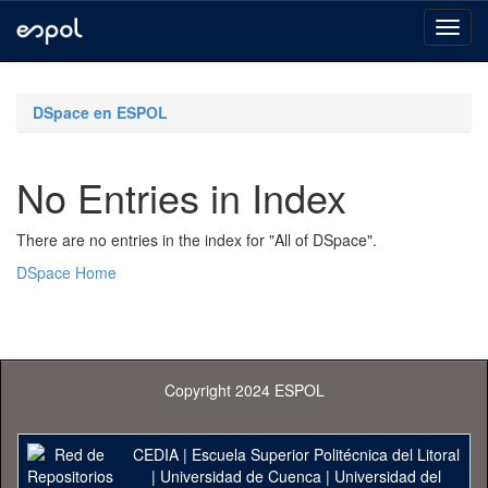
Skip
navigation
DSpace en ESPOL
No Entries in Index
There are no entries in the index for "All of DSpace".
DSpace Home
Copyright 2024 ESPOL
CEDIA
|
Escuela Superior Politécnica del Litoral
|
Universidad de Cuenca
|
Universidad del