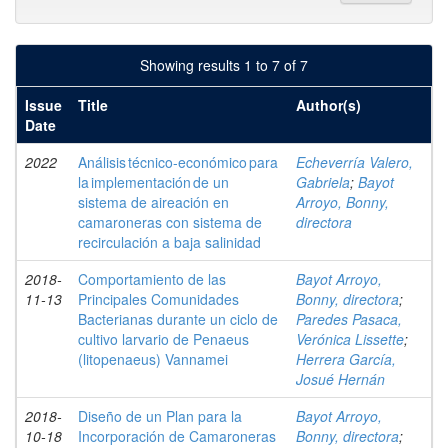
Showing results 1 to 7 of 7
Issue
Title
Author(s)
Date
2022
Análisis técnico-económico para
Echeverría Valero,
la implementación de un
Gabriela
;
Bayot
sistema de aireación en
Arroyo, Bonny,
camaroneras con sistema de
directora
recirculación a baja salinidad
2018-
Comportamiento de las
Bayot Arroyo,
11-13
Principales Comunidades
Bonny, directora
;
Bacterianas durante un ciclo de
Paredes Pasaca,
cultivo larvario de Penaeus
Verónica Lissette
;
(litopenaeus) Vannamei
Herrera García,
Josué Hernán
2018-
Diseño de un Plan para la
Bayot Arroyo,
10-18
Incorporación de Camaroneras
Bonny, directora
;