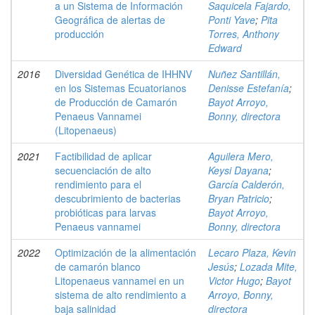
a un Sistema de Información
Saquicela Fajardo,
Geográfica de alertas de
Ponti Yave
;
Pita
producción
Torres, Anthony
Edward
2016
Diversidad Genética de IHHNV
Nuñez Santillán,
en los Sistemas Ecuatorianos
Denisse Estefanía
;
de Producción de Camarón
Bayot Arroyo,
Penaeus Vannamei
Bonny, directora
(Litopenaeus)
2021
Factibilidad de aplicar
Aguilera Mero,
secuenciación de alto
Keysi Dayana
;
rendimiento para el
García Calderón,
descubrimiento de bacterias
Bryan Patricio
;
probióticas para larvas
Bayot Arroyo,
Penaeus vannamei
Bonny, directora
2022
Optimización de la alimentación
Lecaro Plaza, Kevin
de camarón blanco
Jesús
;
Lozada Mite,
Litopenaeus vannamei en un
Victor Hugo
;
Bayot
sistema de alto rendimiento a
Arroyo, Bonny,
baja salinidad
directora