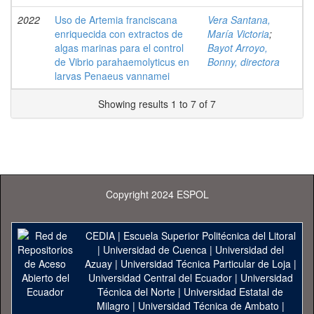
2022
Uso de Artemia franciscana
Vera Santana,
enriquecida con extractos de
María Victoria
;
algas marinas para el control
Bayot Arroyo,
de Vibrio parahaemolyticus en
Bonny, directora
larvas Penaeus vannamei
Showing results 1 to 7 of 7
Copyright 2024 ESPOL
CEDIA
|
Escuela Superior Politécnica del Litoral
|
Universidad de Cuenca
|
Universidad del
Azuay
|
Universidad Técnica Particular de Loja
|
Universidad Central del Ecuador
|
Universidad
Técnica del Norte
|
Universidad Estatal de
Milagro
|
Universidad Técnica de Ambato
|