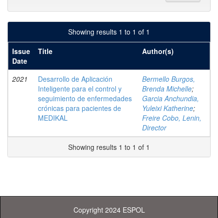
Showing results 1 to 1 of 1
Issue
Title
Author(s)
Date
2021
Desarrollo de Aplicación
Bermello Burgos,
Inteligente para el control y
Brenda Michelle
;
seguimiento de enfermedades
Garcia Anchundia,
crónicas para pacientes de
Yuleixi Katherine
;
MEDIKAL
Freire Cobo, Lenin,
Director
Showing results 1 to 1 of 1
Copyright 2024 ESPOL