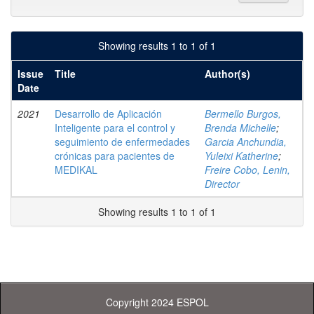
Showing results 1 to 1 of 1
Issue
Title
Author(s)
Date
2021
Desarrollo de Aplicación
Bermello Burgos,
Inteligente para el control y
Brenda Michelle
;
seguimiento de enfermedades
Garcia Anchundia,
crónicas para pacientes de
Yuleixi Katherine
;
MEDIKAL
Freire Cobo, Lenin,
Director
Showing results 1 to 1 of 1
Copyright 2024 ESPOL