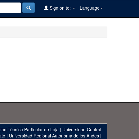
Sign on to:
Language
dad Técnica Particular de Loja
|
Universidad Central
ato
|
Universidad Regional Autónoma de los Andes
|