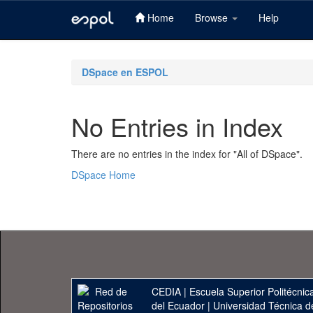
Home
Browse
Help
Skip
navigation
DSpace en ESPOL
No Entries in Index
There are no entries in the index for "All of DSpace".
DSpace Home
CEDIA
|
Escuela Superior Politécnica
del Ecuador
|
Universidad Técnica d