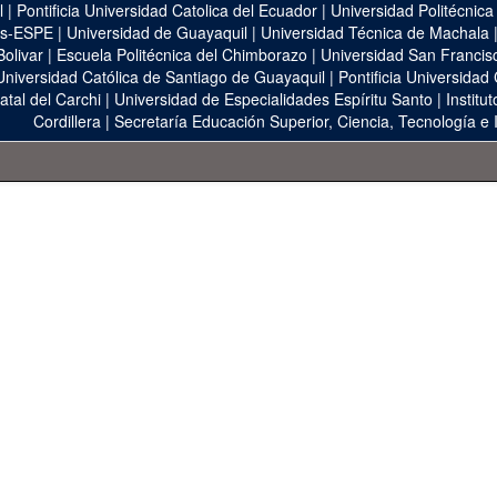
l
|
Pontificia Universidad Catolica del Ecuador
|
Universidad Politécnica
as-ESPE
|
Universidad de Guayaquil
|
Universidad Técnica de Machala
Bolivar
|
Escuela Politécnica del Chimborazo
|
Universidad San Francis
Universidad Católica de Santiago de Guayaquil
|
Pontificia Universidad
atal del Carchi
|
Universidad de Especialidades Espíritu Santo
|
Institu
Cordillera
|
Secretaría Educación Superior, Ciencia, Tecnología e