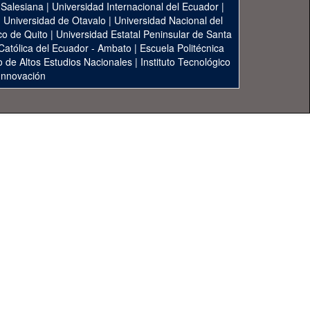
 Salesiana
|
Universidad Internacional del Ecuador
|
|
Universidad de Otavalo
|
Universidad Nacional del
co de Quito
|
Universidad Estatal Peninsular de Santa
 Católica del Ecuador - Ambato
|
Escuela Politécnica
to de Altos Estudios Nacionales
|
Instituto Tecnológico
 Innovación