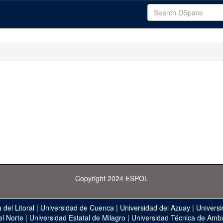
Copyright 2024 ESPOL
 del Litoral
|
Universidad de Cuenca
|
Universidad del Azuay
|
Universi
el Norte
|
Universidad Estatal de Milagro
|
Universidad Técnica de Amb