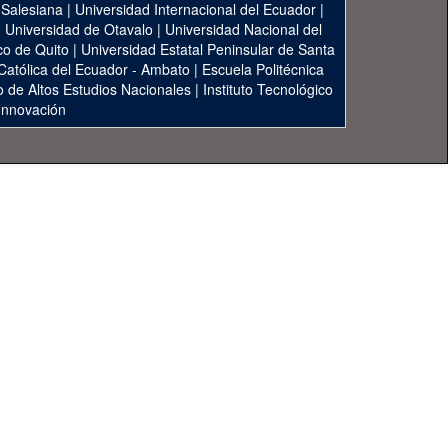
 Salesiana
|
Universidad Internacional del Ecuador
|
|
Universidad de Otavalo
|
Universidad Nacional del
co de Quito
|
Universidad Estatal Peninsular de Santa
 Católica del Ecuador - Ambato
|
Escuela Politécnica
to de Altos Estudios Nacionales
|
Instituto Tecnológico
 Innovación