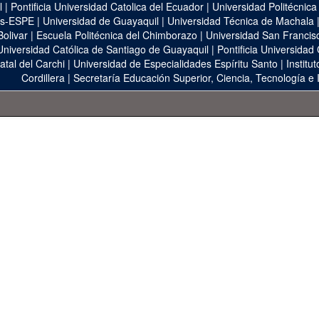
l
|
Pontificia Universidad Catolica del Ecuador
|
Universidad Politécnica
as-ESPE
|
Universidad de Guayaquil
|
Universidad Técnica de Machala
Bolivar
|
Escuela Politécnica del Chimborazo
|
Universidad San Francis
Universidad Católica de Santiago de Guayaquil
|
Pontificia Universidad
atal del Carchi
|
Universidad de Especialidades Espíritu Santo
|
Institu
Cordillera
|
Secretaría Educación Superior, Ciencia, Tecnología e