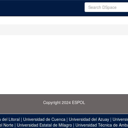
Copyright 2024 ESPOL
 del Litoral
|
Universidad de Cuenca
|
Universidad del Azuay
|
Universi
el Norte
|
Universidad Estatal de Milagro
|
Universidad Técnica de Amb