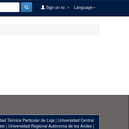
Sign on to:
Language
dad Técnica Particular de Loja
|
Universidad Central
ato
|
Universidad Regional Autónoma de los Andes
|