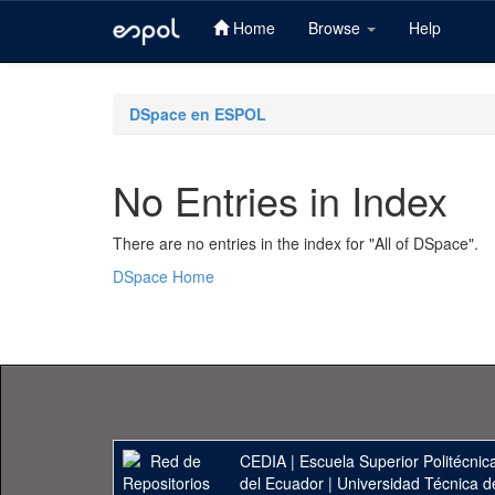
Home
Browse
Help
Skip
navigation
DSpace en ESPOL
No Entries in Index
There are no entries in the index for "All of DSpace".
DSpace Home
CEDIA
|
Escuela Superior Politécnica
del Ecuador
|
Universidad Técnica d