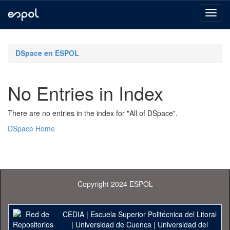
Skip
navigation
DSpace en ESPOL
No Entries in Index
There are no entries in the index for "All of DSpace".
DSpace Home
Copyright 2024 ESPOL
CEDIA
|
Escuela Superior Politécnica del Litoral
|
Universidad de Cuenca
|
Universidad del