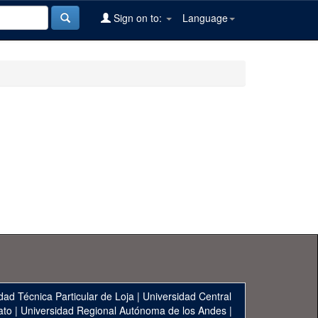
Sign on to:
Language
dad Técnica Particular de Loja
|
Universidad Central
ato
|
Universidad Regional Autónoma de los Andes
|