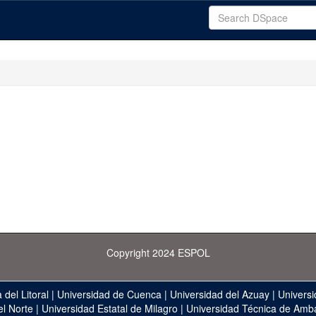
Copyright 2024 ESPOL
 del Litoral
|
Universidad de Cuenca
|
Universidad del Azuay
|
Universi
el Norte
|
Universidad Estatal de Milagro
|
Universidad Técnica de Amb