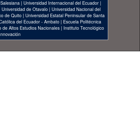
 Salesiana
|
Universidad Internacional del Ecuador
|
|
Universidad de Otavalo
|
Universidad Nacional del
co de Quito
|
Universidad Estatal Peninsular de Santa
 Católica del Ecuador - Ambato
|
Escuela Politécnica
to de Altos Estudios Nacionales
|
Instituto Tecnológico
 Innovación