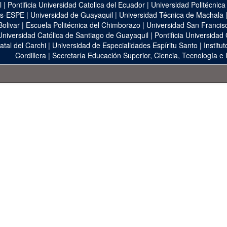
l
|
Pontificia Universidad Catolica del Ecuador
|
Universidad Politécnica
as-ESPE
|
Universidad de Guayaquil
|
Universidad Técnica de Machala
Bolivar
|
Escuela Politécnica del Chimborazo
|
Universidad San Francis
Universidad Católica de Santiago de Guayaquil
|
Pontificia Universidad
atal del Carchi
|
Universidad de Especialidades Espíritu Santo
|
Institu
Cordillera
|
Secretaría Educación Superior, Ciencia, Tecnología e