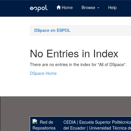
Home
Browse
Help
Skip
navigation
DSpace en ESPOL
No Entries in Index
There are no entries in the index for "All of DSpace".
DSpace Home
CEDIA
|
Escuela Superior Politécnica
del Ecuador
|
Universidad Técnica d