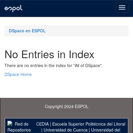
Skip
navigation
DSpace en ESPOL
No Entries in Index
There are no entries in the index for "All of DSpace".
DSpace Home
Copyright 2024 ESPOL
CEDIA
|
Escuela Superior Politécnica del Litoral
|
Universidad de Cuenca
|
Universidad del