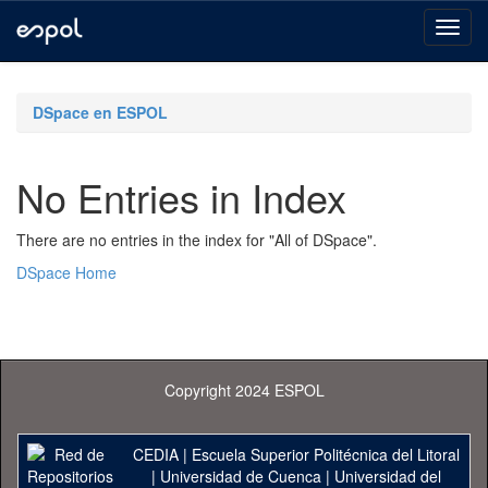
Skip
navigation
DSpace en ESPOL
No Entries in Index
There are no entries in the index for "All of DSpace".
DSpace Home
Copyright 2024 ESPOL
CEDIA
|
Escuela Superior Politécnica del Litoral
|
Universidad de Cuenca
|
Universidad del