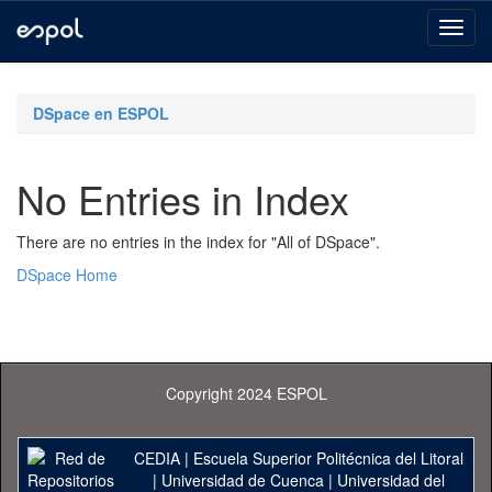
Skip
navigation
DSpace en ESPOL
No Entries in Index
There are no entries in the index for "All of DSpace".
DSpace Home
Copyright 2024 ESPOL
CEDIA
|
Escuela Superior Politécnica del Litoral
|
Universidad de Cuenca
|
Universidad del