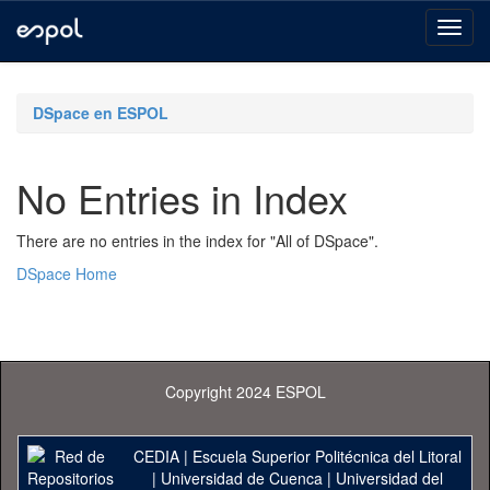
Skip
navigation
DSpace en ESPOL
No Entries in Index
There are no entries in the index for "All of DSpace".
DSpace Home
Copyright 2024 ESPOL
CEDIA
|
Escuela Superior Politécnica del Litoral
|
Universidad de Cuenca
|
Universidad del