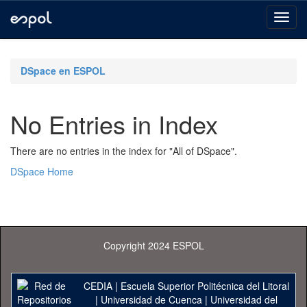
Skip
navigation
DSpace en ESPOL
No Entries in Index
There are no entries in the index for "All of DSpace".
DSpace Home
Copyright 2024 ESPOL
CEDIA
|
Escuela Superior Politécnica del Litoral
|
Universidad de Cuenca
|
Universidad del