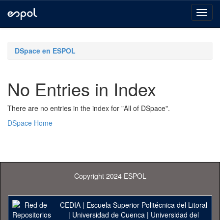
Skip
navigation
DSpace en ESPOL
No Entries in Index
There are no entries in the index for "All of DSpace".
DSpace Home
Copyright 2024 ESPOL
CEDIA
|
Escuela Superior Politécnica del Litoral
|
Universidad de Cuenca
|
Universidad del