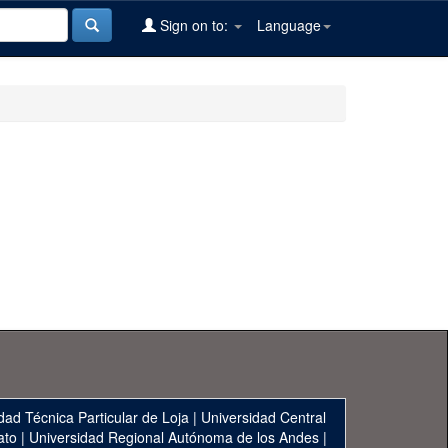
Sign on to:
Language
dad Técnica Particular de Loja
|
Universidad Central
ato
|
Universidad Regional Autónoma de los Andes
|