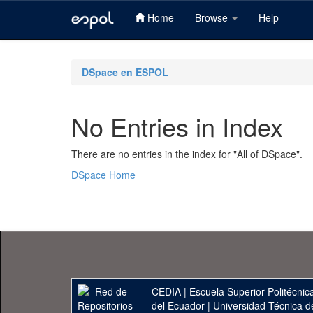
Home
Browse
Help
Skip
navigation
DSpace en ESPOL
No Entries in Index
There are no entries in the index for "All of DSpace".
DSpace Home
CEDIA
|
Escuela Superior Politécnica
del Ecuador
|
Universidad Técnica d