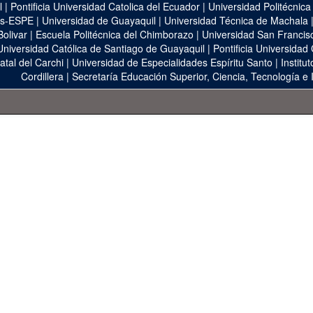
l
|
Pontificia Universidad Catolica del Ecuador
|
Universidad Politécnica
as-ESPE
|
Universidad de Guayaquil
|
Universidad Técnica de Machala
Bolivar
|
Escuela Politécnica del Chimborazo
|
Universidad San Francis
Universidad Católica de Santiago de Guayaquil
|
Pontificia Universidad
atal del Carchi
|
Universidad de Especialidades Espíritu Santo
|
Institu
Cordillera
|
Secretaría Educación Superior, Ciencia, Tecnología e