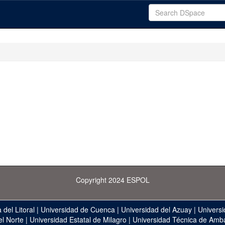
Copyright 2024 ESPOL
 del Litoral
|
Universidad de Cuenca
|
Universidad del Azuay
|
Universi
el Norte
|
Universidad Estatal de Milagro
|
Universidad Técnica de Amb