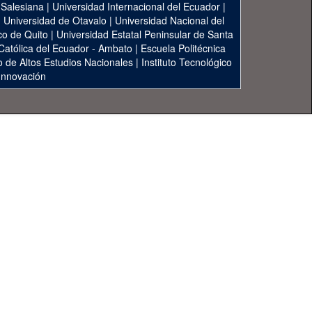
 Salesiana
|
Universidad Internacional del Ecuador
|
|
Universidad de Otavalo
|
Universidad Nacional del
co de Quito
|
Universidad Estatal Peninsular de Santa
 Católica del Ecuador - Ambato
|
Escuela Politécnica
to de Altos Estudios Nacionales
|
Instituto Tecnológico
 Innovación