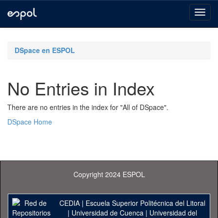
Skip
navigation
DSpace en ESPOL
No Entries in Index
There are no entries in the index for "All of DSpace".
DSpace Home
Copyright 2024 ESPOL
CEDIA
|
Escuela Superior Politécnica del Litoral
|
Universidad de Cuenca
|
Universidad del