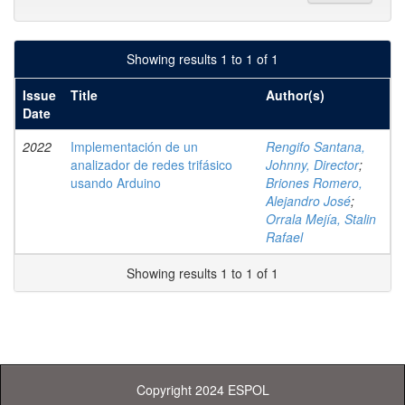
Showing results 1 to 1 of 1
Issue
Title
Author(s)
Date
2022
Implementación de un
Rengifo Santana,
analizador de redes trifásico
Johnny, Director
;
usando Arduino
Briones Romero,
Alejandro José
;
Orrala Mejía, Stalin
Rafael
Showing results 1 to 1 of 1
Copyright 2024 ESPOL