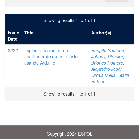
Showing results 1 to 1 of 1
Issue
Title
Author(s)
Date
2022
Implementación de un
Rengifo Santana,
analizador de redes trifásico
Johnny, Director
;
usando Arduino
Briones Romero,
Alejandro José
;
Orrala Mejía, Stalin
Rafael
Showing results 1 to 1 of 1
Copyright 2024 ESPOL