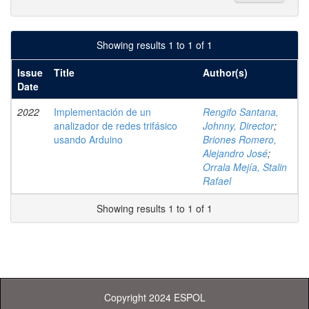
Showing results 1 to 1 of 1
Issue
Title
Author(s)
Date
2022
Implementación de un
Rengifo Santana,
analizador de redes trifásico
Johnny, Director
;
usando Arduino
Briones Romero,
Alejandro José
;
Orrala Mejía, Stalin
Rafael
Showing results 1 to 1 of 1
Copyright 2024 ESPOL