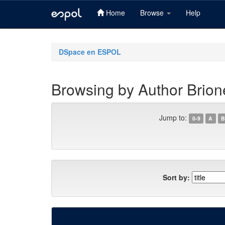
Home
Browse
Help
Skip
navigation
DSpace en ESPOL
Browsing by Author Brion
Jump to:
0-9
A
B
Sort by: