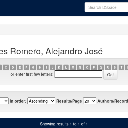
es Romero, Alejandro José
C
D
E
F
G
H
I
J
K
L
M
N
O
P
Q
R
S
T
or enter first few letters:
In order:
Results/Page
Authors/Record
Showing results 1 to 1 of 1