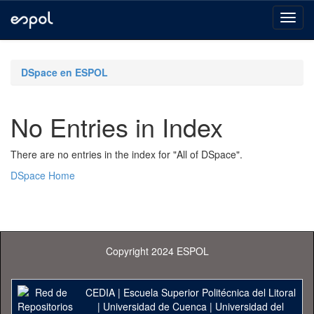
Skip
navigation
DSpace en ESPOL
No Entries in Index
There are no entries in the index for "All of DSpace".
DSpace Home
Copyright 2024 ESPOL
CEDIA
|
Escuela Superior Politécnica del Litoral
|
Universidad de Cuenca
|
Universidad del