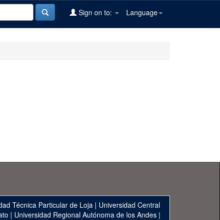
Sign on to:
Language
dad Técnica Particular de Loja
|
Universidad Central
ato
|
Universidad Regional Autónoma de los Andes
|