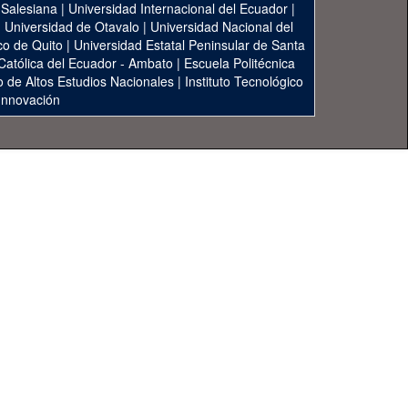
 Salesiana
|
Universidad Internacional del Ecuador
|
|
Universidad de Otavalo
|
Universidad Nacional del
co de Quito
|
Universidad Estatal Peninsular de Santa
 Católica del Ecuador - Ambato
|
Escuela Politécnica
to de Altos Estudios Nacionales
|
Instituto Tecnológico
 Innovación