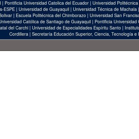
l
|
Pontificia Universidad Catolica del Ecuador
|
Universidad Politécnica
as-ESPE
|
Universidad de Guayaquil
|
Universidad Técnica de Machala
Bolivar
|
Escuela Politécnica del Chimborazo
|
Universidad San Francis
Universidad Católica de Santiago de Guayaquil
|
Pontificia Universidad
atal del Carchi
|
Universidad de Especialidades Espíritu Santo
|
Institu
Cordillera
|
Secretaría Educación Superior, Ciencia, Tecnología e