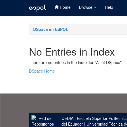
Home
Browse
Help
Skip
navigation
DSpace en ESPOL
No Entries in Index
There are no entries in the index for "All of DSpace".
DSpace Home
CEDIA
|
Escuela Superior Politécnica
del Ecuador
|
Universidad Técnica d