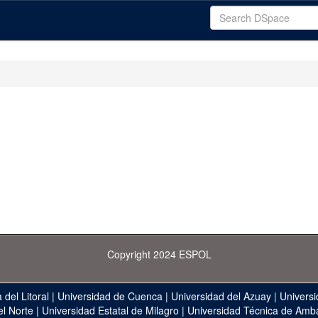
Copyright 2024 ESPOL
 del Litoral
|
Universidad de Cuenca
|
Universidad del Azuay
|
Universi
el Norte
|
Universidad Estatal de Milagro
|
Universidad Técnica de Amb