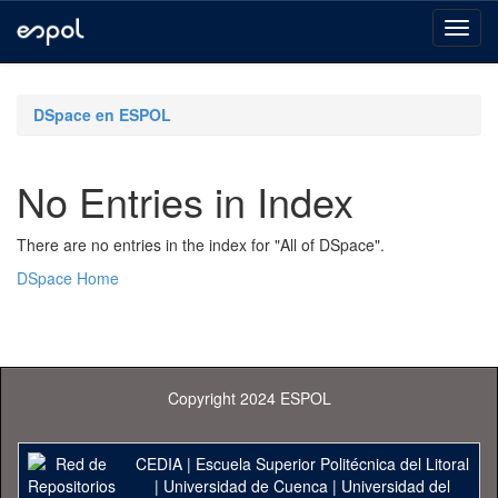
Skip
navigation
DSpace en ESPOL
No Entries in Index
There are no entries in the index for "All of DSpace".
DSpace Home
Copyright 2024 ESPOL
CEDIA
|
Escuela Superior Politécnica del Litoral
|
Universidad de Cuenca
|
Universidad del