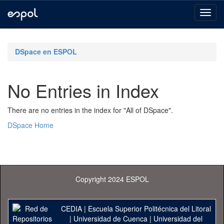
Skip
navigation
DSpace en ESPOL
No Entries in Index
There are no entries in the index for "All of DSpace".
DSpace Home
Copyright 2024 ESPOL
CEDIA
|
Escuela Superior Politécnica del Litoral
|
Universidad de Cuenca
|
Universidad del