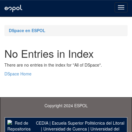
Skip
navigation
DSpace en ESPOL
No Entries in Index
There are no entries in the index for "All of DSpace".
DSpace Home
Copyright 2024 ESPOL
CEDIA
|
Escuela Superior Politécnica del Litoral
|
Universidad de Cuenca
|
Universidad del