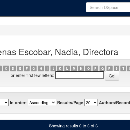
nas Escobar, Nadia, Directora
C
D
E
F
G
H
I
J
K
L
M
N
O
P
Q
R
S
T
or enter first few letters:
In order:
Results/Page
Authors/Record
Showing results 6 to 6 of 6