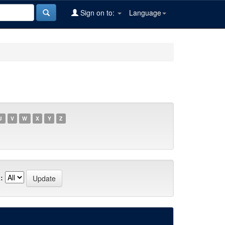
Sign on to:
Language
U
V
W
X
Y
Z
: