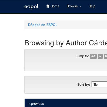
Home
Browse
Help
Skip
navigation
DSpace en ESPOL
Browsing by Author Cárde
Jump to:
0-9
A
B
Sort by:
< previous