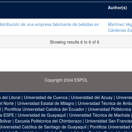
Author(s)
 distribución de una empresa fabricante de bebidas en
Martínez Veg
Cárdenas Esc
Showing results 6 to 6 of 6
Copyright 2024 ESPOL
 del Litoral
|
Universidad de Cuenca
|
Universidad del Azuay
|
Universi
el Norte
|
Universidad Estatal de Milagro
|
Universidad Técnica de Amb
l
|
Pontificia Universidad Catolica del Ecuador
|
Universidad Politécnica
as-ESPE
|
Universidad de Guayaquil
|
Universidad Técnica de Machala
Bolivar
|
Escuela Politécnica del Chimborazo
|
Universidad San Francis
Universidad Católica de Santiago de Guayaquil
|
Pontificia Universidad