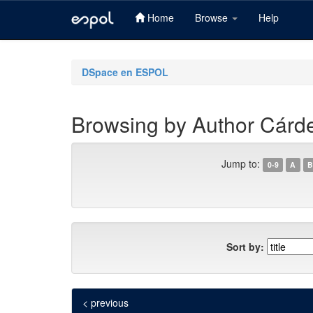
Home
Browse
Help
Skip
navigation
DSpace en ESPOL
Browsing by Author Cárde
Jump to:
0-9
A
B
Sort by:
< previous