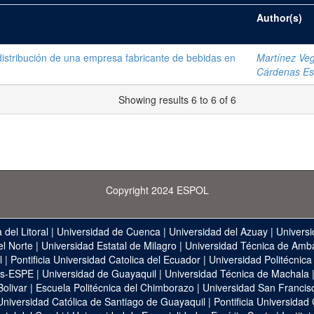
Author(s)
 distribución de una empresa fabricante de bebidas en
Martínez Veg
Cárdenas Esc
Showing results 6 to 6 of 6
Copyright 2024 ESPOL
 del Litoral
|
Universidad de Cuenca
|
Universidad del Azuay
|
Universi
el Norte
|
Universidad Estatal de Milagro
|
Universidad Técnica de Amb
l
|
Pontificia Universidad Catolica del Ecuador
|
Universidad Politécnica
as-ESPE
|
Universidad de Guayaquil
|
Universidad Técnica de Machala
Bolivar
|
Escuela Politécnica del Chimborazo
|
Universidad San Francis
Universidad Católica de Santiago de Guayaquil
|
Pontificia Universidad