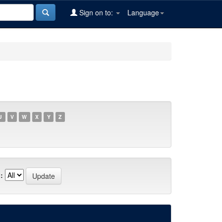
Sign on to:
Language
U
V
W
X
Y
Z
: