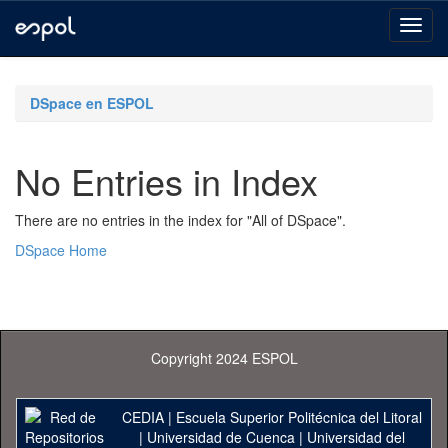
Skip
navigation
DSpace en ESPOL
No Entries in Index
There are no entries in the index for "All of DSpace".
DSpace Home
Copyright 2024 ESPOL
CEDIA
|
Escuela Superior Politécnica del Litoral
|
Universidad de Cuenca
|
Universidad del