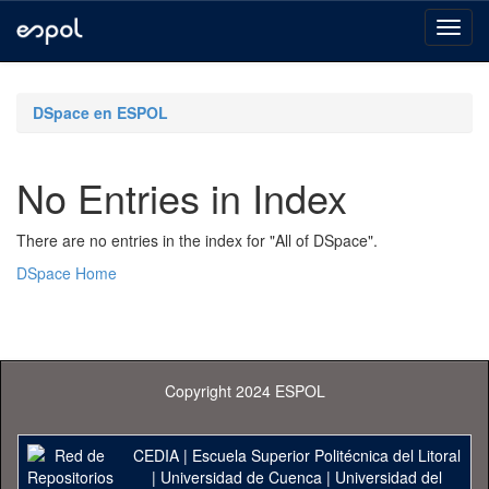
Skip
navigation
DSpace en ESPOL
No Entries in Index
There are no entries in the index for "All of DSpace".
DSpace Home
Copyright 2024 ESPOL
CEDIA
|
Escuela Superior Politécnica del Litoral
|
Universidad de Cuenca
|
Universidad del