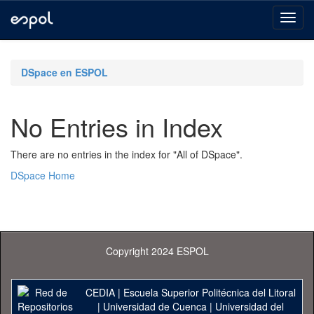
Skip
navigation
DSpace en ESPOL
No Entries in Index
There are no entries in the index for "All of DSpace".
DSpace Home
Copyright 2024 ESPOL
CEDIA
|
Escuela Superior Politécnica del Litoral
|
Universidad de Cuenca
|
Universidad del