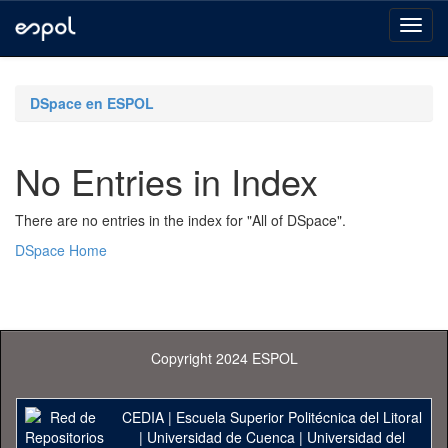
Skip
navigation
DSpace en ESPOL
No Entries in Index
There are no entries in the index for "All of DSpace".
DSpace Home
Copyright 2024 ESPOL
CEDIA
|
Escuela Superior Politécnica del Litoral
|
Universidad de Cuenca
|
Universidad del