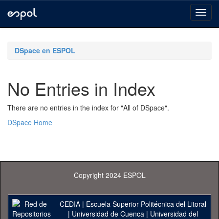
Skip
navigation
DSpace en ESPOL
No Entries in Index
There are no entries in the index for "All of DSpace".
DSpace Home
Copyright 2024 ESPOL
CEDIA
|
Escuela Superior Politécnica del Litoral
|
Universidad de Cuenca
|
Universidad del