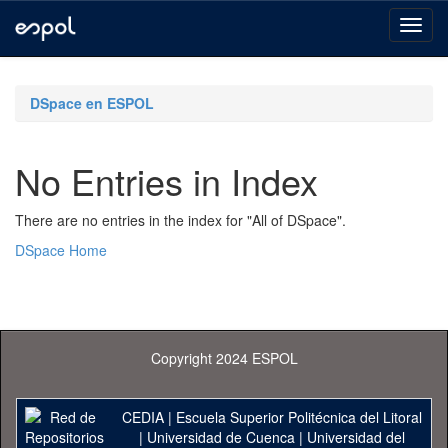
Skip
navigation
DSpace en ESPOL
No Entries in Index
There are no entries in the index for "All of DSpace".
DSpace Home
Copyright 2024 ESPOL
CEDIA
|
Escuela Superior Politécnica del Litoral
|
Universidad de Cuenca
|
Universidad del