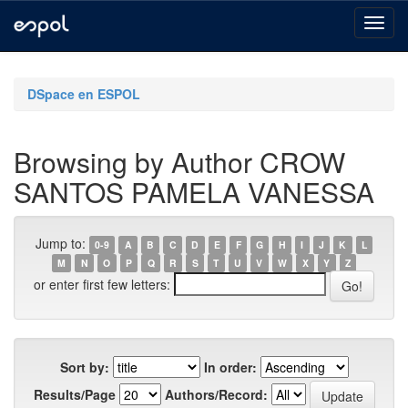
Skip
navigation
DSpace en ESPOL
Browsing by Author CROW
SANTOS PAMELA VANESSA
Jump to:
0-9
A
B
C
D
E
F
G
H
I
J
K
L
M
N
O
P
Q
R
S
T
U
V
W
X
Y
Z
or enter first few letters:
Sort by:
In order:
Results/Page
Authors/Record: