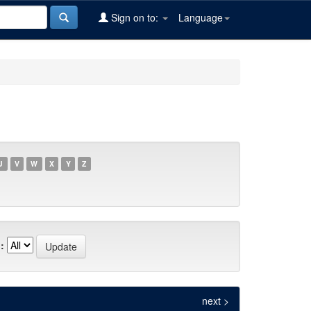
Sign on to:
Language
U
V
W
X
Y
Z
:
next >