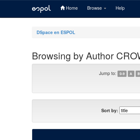
Home
Browse
Help
Skip
navigation
DSpace en ESPOL
Browsing by Author C
Jump to:
0-9
A
B
Sort by: