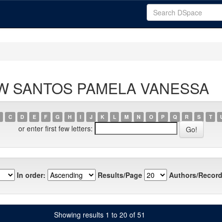
ROW SANTOS PAMELA VANESSA
C
D
E
F
G
H
I
J
K
L
M
N
O
P
Q
R
S
T
or enter first few letters:
In order:
Results/Page
Authors/Record
Showing results 1 to 20 of 51