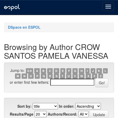
Skip
navigation
DSpace en ESPOL
Browsing by Author CROW
SANTOS PAMELA VANESSA
Jump to:
0-9
A
B
C
D
E
F
G
H
I
J
K
L
M
N
O
P
Q
R
S
T
U
V
W
X
Y
Z
or enter first few letters:
Sort by:
In order:
Results/Page
Authors/Record: