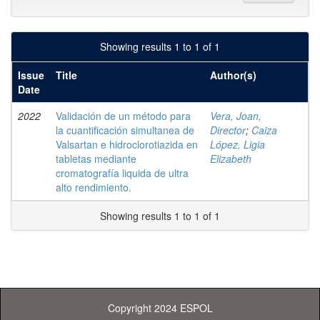
Showing results 1 to 1 of 1
Issue
Title
Author(s)
Date
2022
Validación de un método para
Vera, Joan,
la cuantificación simultanea de
Director
;
Caiza
Valsartan e hidroclorotiazida en
López, Ligia
tabletas mediante
Elizabeth
cromatografía liquida de ultra
alto rendimiento.
Showing results 1 to 1 of 1
Copyright 2024 ESPOL