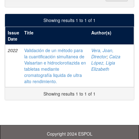
Showing results 1 to 1 of 1
Issue
Title
Author(s)
Date
2022
Validación de un método para
Vera, Joan,
la cuantificación simultanea de
Director
;
Caiza
Valsartan e hidroclorotiazida en
López, Ligia
tabletas mediante
Elizabeth
cromatografía liquida de ultra
alto rendimiento.
Showing results 1 to 1 of 1
Copyright 2024 ESPOL