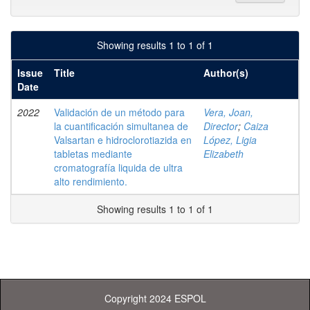
Showing results 1 to 1 of 1
Issue
Title
Author(s)
Date
2022
Validación de un método para
Vera, Joan,
la cuantificación simultanea de
Director
;
Caiza
Valsartan e hidroclorotiazida en
López, Ligia
tabletas mediante
Elizabeth
cromatografía liquida de ultra
alto rendimiento.
Showing results 1 to 1 of 1
Copyright 2024 ESPOL